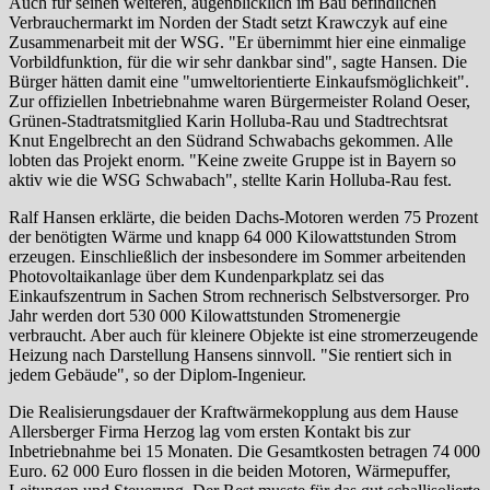
Auch für seinen weiteren, augenblicklich im Bau befindlichen
Verbrauchermarkt im Norden der Stadt setzt Krawczyk auf eine
Zusammenarbeit mit der WSG. "Er übernimmt hier eine einmalige
Vorbildfunktion, für die wir sehr dankbar sind", sagte Hansen. Die
Bürger hätten damit eine "umweltorientierte Einkaufsmöglichkeit".
Zur offiziellen Inbetriebnahme waren Bürgermeister Roland Oeser,
Grünen-Stadtratsmitglied Karin Holluba-Rau und Stadtrechtsrat
Knut Engelbrecht an den Südrand Schwabachs gekommen. Alle
lobten das Projekt enorm. "Keine zweite Gruppe ist in Bayern so
aktiv wie die WSG Schwabach", stellte Karin Holluba-Rau fest.
Ralf Hansen erklärte, die beiden Dachs-Motoren werden 75 Prozent
der benötigten Wärme und knapp 64 000 Kilowattstunden Strom
erzeugen. Einschließlich der insbesondere im Sommer arbeitenden
Photovoltaikanlage über dem Kundenparkplatz sei das
Einkaufszentrum in Sachen Strom rechnerisch Selbstversorger. Pro
Jahr werden dort 530 000 Kilowattstunden Stromenergie
verbraucht. Aber auch für kleinere Objekte ist eine stromerzeugende
Heizung nach Darstellung Hansens sinnvoll. "Sie rentiert sich in
jedem Gebäude", so der Diplom-Ingenieur.
Die Realisierungsdauer der Kraftwärmekopplung aus dem Hause
Allersberger Firma Herzog lag vom ersten Kontakt bis zur
Inbetriebnahme bei 15 Monaten. Die Gesamtkosten betragen 74 000
Euro. 62 000 Euro flossen in die beiden Motoren, Wärmepuffer,