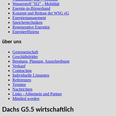
Wasserstoff "H2" - Mobilität
Energie-in-Bürgerhand
Konzept und Beitrag der WSG eG
Energiemanagement
Speichertechniken
Regenerative Energien
Energieeffizienz
über uns
Genossenschaft
Geschäftsfelder
Beratung, Planung, Ausschreibung
Verkauf
Contracting
Individuelle Lösungen
Referenzen
Termine
Nachrichten
Links - Allgemein und Partner
Mitglied werden
Dachs G5.5 wirtschaftlich