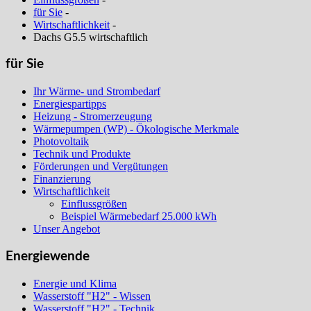
für Sie
-
Wirtschaftlichkeit
-
Dachs G5.5 wirtschaftlich
für Sie
Ihr Wärme- und Strombedarf
Energiespartipps
Heizung - Stromerzeugung
Wärmepumpen (WP) - Ökologische Merkmale
Photovoltaik
Technik und Produkte
Förderungen und Vergütungen
Finanzierung
Wirtschaftlichkeit
Einflussgrößen
Beispiel Wärmebedarf 25.000 kWh
Unser Angebot
Energiewende
Energie und Klima
Wasserstoff "H2" - Wissen
Wasserstoff "H2" - Technik