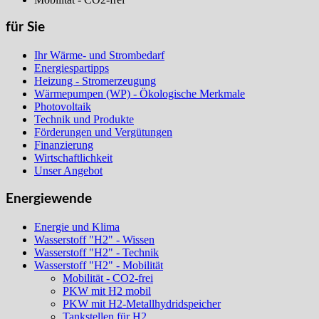
für Sie
Ihr Wärme- und Strombedarf
Energiespartipps
Heizung - Stromerzeugung
Wärmepumpen (WP) - Ökologische Merkmale
Photovoltaik
Technik und Produkte
Förderungen und Vergütungen
Finanzierung
Wirtschaftlichkeit
Unser Angebot
Energiewende
Energie und Klima
Wasserstoff "H2" - Wissen
Wasserstoff "H2" - Technik
Wasserstoff "H2" - Mobilität
Mobilität - CO2-frei
PKW mit H2 mobil
PKW mit H2-Metallhydridspeicher
Tankstellen für H2