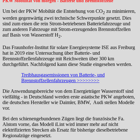
PKW Mobilität von morgen - Batterie und Brennstoffzelle
Um bei der PKW Mobiltät die Entstehung von CO
zu minimieren,
2
werden gegenwärtig zwei technische Schwerpunkte gesetzt. Dies
sind zum einen die rein Strom-betriebenen Batteriefahrzeuge und
zum anderen Fahrzeuge mit Strom-erzeugenden Brennstoffzellen
auf Basis von Wasserstoff H
.
2
Das Fraunhofer-Institut für solare Energiesysteme ISE aus Freiburg
hat in 2019 eine Untersuchung über Batterie- und
Brennstoffzellenfahrzeuge mit Reichweiten über 300 km
durchgeführt. Nachfolgend kann diese Studie eingesehen werden.
Treibhausgasemissionen von Batterie- und
Brennstoffzellenfahrzeugen >>>>>>>>
Die Anwendungsbereiche von dem Energieträger Wasserstoff sind
vielfältig - in Deutschland werden erste asiatische PKW angeboten,
die deutschen Hersteller wie Daimler, BMW, Audi stellen Modelle
vor.
Bei den schienengebundenen Zügen liegt die französische Fa.
Alstom vorne, das Modell iLint wird immer mehr auf nicht
elektrifizierten Strecken als Ersatz für bisherige dieselbetriebene
Regionalzüge eingesetzt.