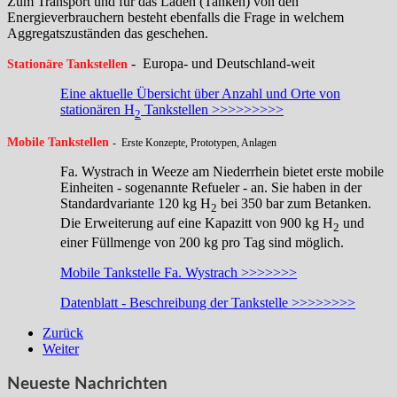
Zum Transport und für das Laden (Tanken) von den
Energieverbrauchern besteht ebenfalls die Frage in welchem
Aggregatszuständen das geschehen.
- Europa- und Deutschland-weit
Stationäre Tankstellen
Eine aktuelle Übersicht über Anzahl und Orte von
stationären H
Tankstellen >>>>>>>>>
2
Mobile Tankstellen
- Erste Konzepte, Prototypen, Anlagen
Fa. Wystrach in Weeze am Niederrhein bietet erste mobile
Einheiten - sogenannte Refueler - an. Sie haben in der
Standardvariante 120 kg H
bei 350 bar zum Betanken.
2
Die Erweiterung auf eine Kapazitt von 900 kg H
und
2
einer Füllmenge von 200 kg pro Tag sind möglich.
Mobile Tankstelle Fa. Wystrach >>>>>>>
Datenblatt - Beschreibung der Tankstelle >>>>>>>>
Zurück
Weiter
Neueste Nachrichten