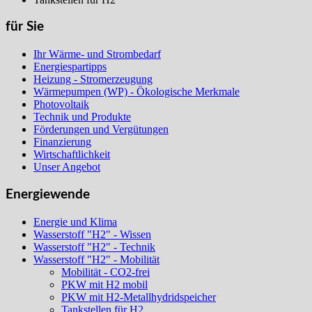
für Sie
Ihr Wärme- und Strombedarf
Energiespartipps
Heizung - Stromerzeugung
Wärmepumpen (WP) - Ökologische Merkmale
Photovoltaik
Technik und Produkte
Förderungen und Vergütungen
Finanzierung
Wirtschaftlichkeit
Unser Angebot
Energiewende
Energie und Klima
Wasserstoff "H2" - Wissen
Wasserstoff "H2" - Technik
Wasserstoff "H2" - Mobilität
Mobilität - CO2-frei
PKW mit H2 mobil
PKW mit H2-Metallhydridspeicher
Tankstellen für H2