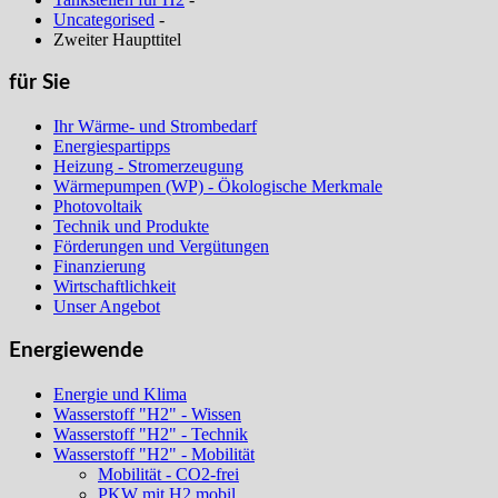
Uncategorised
-
Zweiter Haupttitel
für Sie
Ihr Wärme- und Strombedarf
Energiespartipps
Heizung - Stromerzeugung
Wärmepumpen (WP) - Ökologische Merkmale
Photovoltaik
Technik und Produkte
Förderungen und Vergütungen
Finanzierung
Wirtschaftlichkeit
Unser Angebot
Energiewende
Energie und Klima
Wasserstoff "H2" - Wissen
Wasserstoff "H2" - Technik
Wasserstoff "H2" - Mobilität
Mobilität - CO2-frei
PKW mit H2 mobil