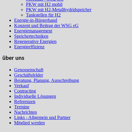
PKW mit H2 mobil
PKW mit H2-Metallhydridspeicher
Tankstellen für H2
Energie-in-Bürgerhand
Konzept und Beitrag der WSG eG
Energiemanagement
Speichertechniken
Regenerative Energien
Energieeffizienz
über uns
Genossenschaft
Geschäftsfelder
Beratung, Planung, Ausschreibung
Verkauf
Contracting
Individuelle Lösungen
Referenzen
Termine
Nachrichten
Links - Allgemein und Partner
Mitglied werden