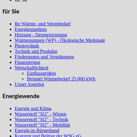
für Sie
Ihr Wärme- und Strombedarf
Energiespartipps
Heizung - Stromerzeugung
Wärmepumpen (WP) - Ökologische Merkmale
Photovoltaik
Technik und Produkte
Förderungen und Vergütungen
Finanzierung
Wirtschaftlichkeit
Einflussgrößen
Beispiel Wärmebedarf 25.000 kWh
Unser Angebot
Energiewende
Energie und Klima
Wasserstoff "H2" - Wissen
Wasserstoff "H2" - Technik
Wasserstoff "H2" - Mobilität
Energie-in-Bürgerhand
Konzept und Beitrag der WSG eG