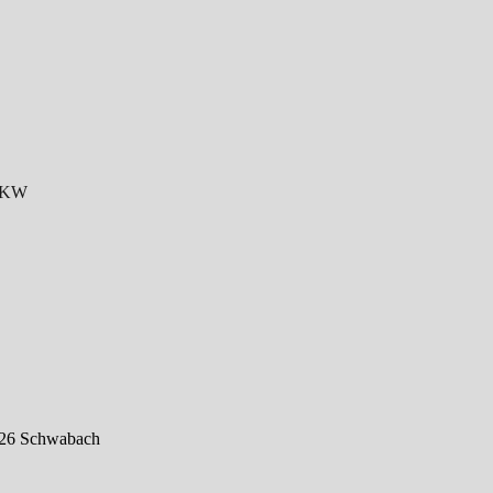
35KW
126 Schwabach