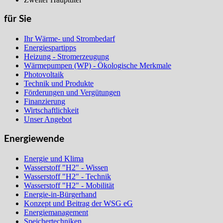
für Sie
Ihr Wärme- und Strombedarf
Energiespartipps
Heizung - Stromerzeugung
Wärmepumpen (WP) - Ökologische Merkmale
Photovoltaik
Technik und Produkte
Förderungen und Vergütungen
Finanzierung
Wirtschaftlichkeit
Unser Angebot
Energiewende
Energie und Klima
Wasserstoff "H2" - Wissen
Wasserstoff "H2" - Technik
Wasserstoff "H2" - Mobilität
Energie-in-Bürgerhand
Konzept und Beitrag der WSG eG
Energiemanagement
Speichertechniken