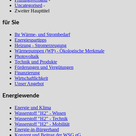
Uncategorised
-
Zweiter Haupttitel
für Sie
Ihr Wärme- und Strombedarf
Energiespartipps
Heizung - Stromerzeugung
Wärmepumpen (WP) - Ökologische Merkmale
Photovoltaik
Technik und Produkte
Förderungen und Vergütungen
Finanzierung
Wirtschaftlichkeit
Unser Angebot
Energiewende
Energie und Klima
Wasserstoff "H2" - Wissen
Wasserstoff "H2" - Technik
Wasserstoff "H2" - Mobilität
Energie-in-Bürgerhand
Konzept und Beitrag der WSG eG