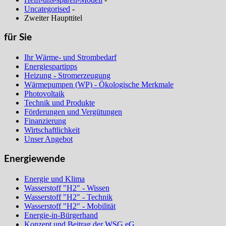
Uncategorised
-
Zweiter Haupttitel
für Sie
Ihr Wärme- und Strombedarf
Energiespartipps
Heizung - Stromerzeugung
Wärmepumpen (WP) - Ökologische Merkmale
Photovoltaik
Technik und Produkte
Förderungen und Vergütungen
Finanzierung
Wirtschaftlichkeit
Unser Angebot
Energiewende
Energie und Klima
Wasserstoff "H2" - Wissen
Wasserstoff "H2" - Technik
Wasserstoff "H2" - Mobilität
Energie-in-Bürgerhand
Konzept und Beitrag der WSG eG