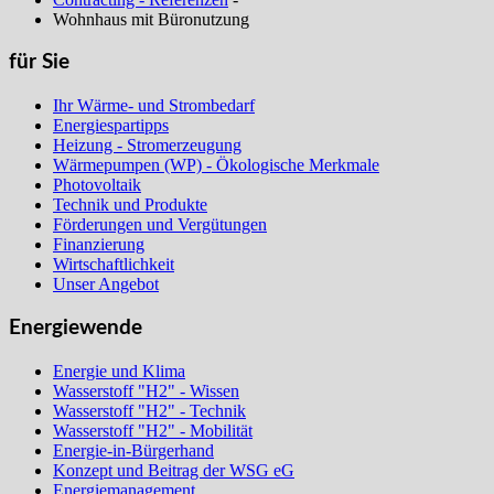
Wohnhaus mit Büronutzung
für Sie
Ihr Wärme- und Strombedarf
Energiespartipps
Heizung - Stromerzeugung
Wärmepumpen (WP) - Ökologische Merkmale
Photovoltaik
Technik und Produkte
Förderungen und Vergütungen
Finanzierung
Wirtschaftlichkeit
Unser Angebot
Energiewende
Energie und Klima
Wasserstoff "H2" - Wissen
Wasserstoff "H2" - Technik
Wasserstoff "H2" - Mobilität
Energie-in-Bürgerhand
Konzept und Beitrag der WSG eG
Energiemanagement