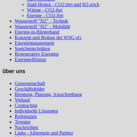
Stadt Herten - CO2-frei und H2-reich
Wärme - CO2-frei
Energie - CO2-frei
Wasserstoff "H2" - Technik
Wasserstoff "H2" - Mobilität
Energie-in-Bürgerhand
Konzept und Beitrag der WSG eG
Energiemanagement
Speichertechniken
Regenerative Energien
Energieeffizienz
über uns
Genossenschaft
Geschäftsfelder
Beratung, Planung, Ausschreibung
Verkauf
Contracting
Individuelle Lösungen
Referenzen
Termine
Nachrichten
Links - Allgemein und Partner