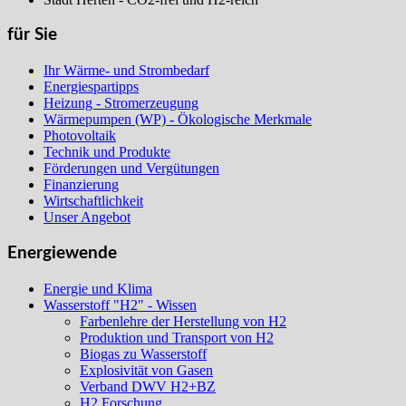
für Sie
Ihr Wärme- und Strombedarf
Energiespartipps
Heizung - Stromerzeugung
Wärmepumpen (WP) - Ökologische Merkmale
Photovoltaik
Technik und Produkte
Förderungen und Vergütungen
Finanzierung
Wirtschaftlichkeit
Unser Angebot
Energiewende
Energie und Klima
Wasserstoff "H2" - Wissen
Farbenlehre der Herstellung von H2
Produktion und Transport von H2
Biogas zu Wasserstoff
Explosivität von Gasen
Verband DWV H2+BZ
H2 Forschung