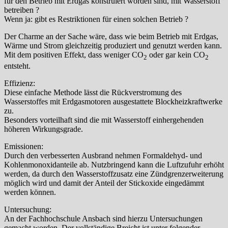
für den Betrieb mit Erdgas konstruiert worden sind, mit Wasserstoff
betreiben ?
Wenn ja: gibt es Restriktionen für einen solchen Betrieb ?
Der Charme an der Sache wäre, dass wie beim Betrieb mit Erdgas,
Wärme und Strom gleichzeitig produziert und genutzt werden kann.
Mit dem positiven Effekt, dass weniger CO
oder gar kein CO
2
2
entsteht.
Effizienz:
Diese einfache Methode lässt die Rückverstromung des
Wasserstoffes mit Erdgasmotoren ausgestattete Blockheizkraftwerke
zu.
Besonders vorteilhaft sind die mit Wasserstoff einhergehenden
höheren Wirkungsgrade.
Emissionen:
Durch den verbesserten Ausbrand nehmen Formaldehyd- und
Kohlenmonoxidanteile ab. Nutzbringend kann die Luftzufuhr erhöht
werden, da durch den Wasserstoffzusatz eine Zündgrenzerweiterung
möglich wird und damit der Anteil der Stickoxide eingedämmt
werden können.
Untersuchung:
An der Fachhochschule Ansbach sind hierzu Untersuchungen
gemacht worden. Der vollständige Breicht ist unter folgender