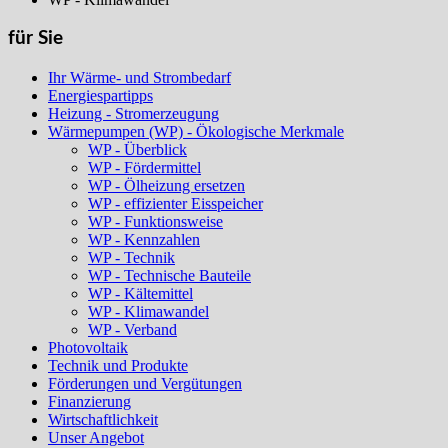
für Sie
Ihr Wärme- und Strombedarf
Energiespartipps
Heizung - Stromerzeugung
Wärmepumpen (WP) - Ökologische Merkmale
WP - Überblick
WP - Fördermittel
WP - Ölheizung ersetzen
WP - effizienter Eisspeicher
WP - Funktionsweise
WP - Kennzahlen
WP - Technik
WP - Technische Bauteile
WP - Kältemittel
WP - Klimawandel
WP - Verband
Photovoltaik
Technik und Produkte
Förderungen und Vergütungen
Finanzierung
Wirtschaftlichkeit
Unser Angebot