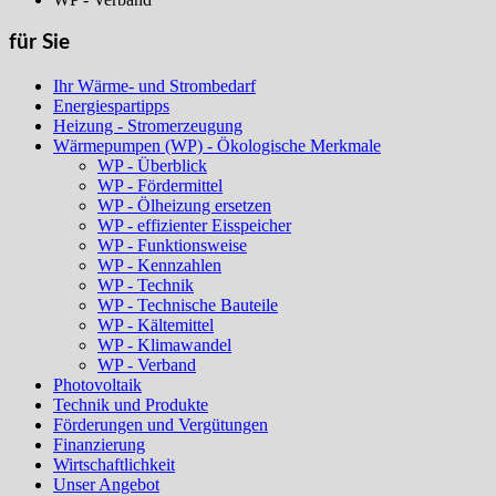
für Sie
Ihr Wärme- und Strombedarf
Energiespartipps
Heizung - Stromerzeugung
Wärmepumpen (WP) - Ökologische Merkmale
WP - Überblick
WP - Fördermittel
WP - Ölheizung ersetzen
WP - effizienter Eisspeicher
WP - Funktionsweise
WP - Kennzahlen
WP - Technik
WP - Technische Bauteile
WP - Kältemittel
WP - Klimawandel
WP - Verband
Photovoltaik
Technik und Produkte
Förderungen und Vergütungen
Finanzierung
Wirtschaftlichkeit
Unser Angebot