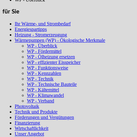
für Sie
Ihr Wärme- und Strombedarf
Energiespartipps
Heizung - Stromerzeugung
Wärmepumpen (WP) - Ökologische Merkmale
WP - Überblick
WP - Fördermittel
WP - Ölheizung ersetzen
WP - effizienter Eisspeicher
WP - Funktionsweise
WP - Kennzahlen
WP - Technik
WP - Technische Bauteile
WP - Kältemittel
WP - Klimawandel
WP - Verband
Photovoltaik
Technik und Produkte
Förderungen und Vergütungen
Finanzierung
Wirtschaftlichkeit
Unser Angebot