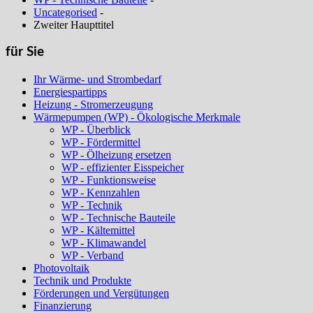
Uncategorised
-
Zweiter Haupttitel
für Sie
Ihr Wärme- und Strombedarf
Energiespartipps
Heizung - Stromerzeugung
Wärmepumpen (WP) - Ökologische Merkmale
WP - Überblick
WP - Fördermittel
WP - Ölheizung ersetzen
WP - effizienter Eisspeicher
WP - Funktionsweise
WP - Kennzahlen
WP - Technik
WP - Technische Bauteile
WP - Kältemittel
WP - Klimawandel
WP - Verband
Photovoltaik
Technik und Produkte
Förderungen und Vergütungen
Finanzierung